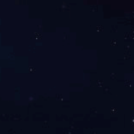
43
下一页
与富联娱乐集团互动