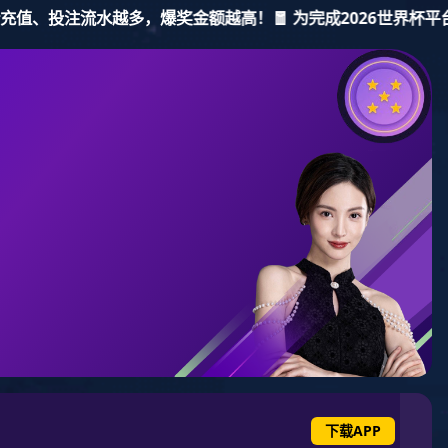

移动端
富联娱乐
关于富联娱乐
新闻资讯
文化与责任