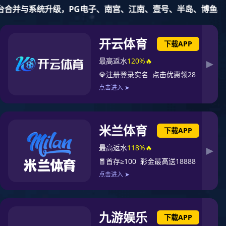
联系富联娱乐



English
富联娱乐站群
常用连接




富联娱乐商票