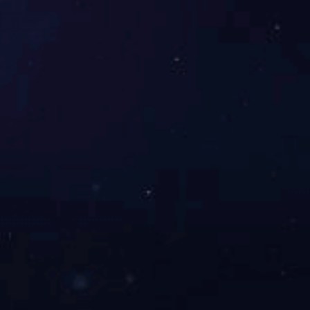
00吨年聚a-烯烃(PAO)示范项目公示如下信息： ...
详情
1
2
3
4
5
...
42
富联娱乐集团站群