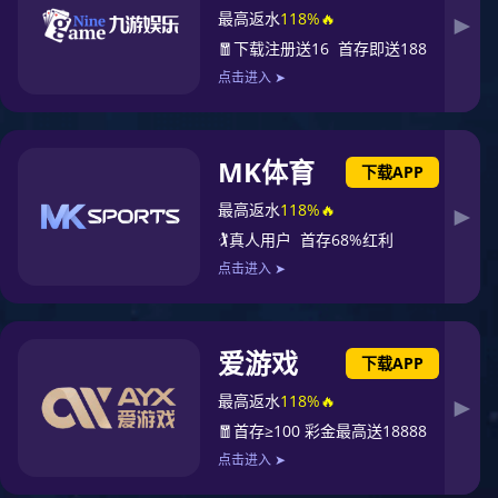
司举办首届飞书效率先锋大赛 以数字化创
高质量发展
5
集团公司举办首届飞书效率先锋大赛 以数字化创新赋能
 富联_富联娱乐_富联平台-官方授权注册服务中心
物转移量公示:2025年(01-01 至 12-11)
7