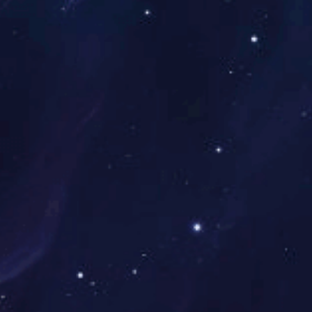
富联娱乐化工有限责任公司2025年固体废物信息公
娱乐化工有限责任公司120万吨/年精细化学品项目位于杭锦旗独贵塔拉工业园
集团公司
离和尾气制氢等生产装置，以及与其配套的公用工程装置、储运系统...
2025-12-0
12月3日
详情
会”在日照
应，为促
落实国家
富联娱乐化工有限责任公司2026年土壤检测报告公
用，通过
生用煤需
自治区环境保护厅关于印发《内蒙古自治区土壤环境重点监管企业自行监测及信
高质量发
公司属于土壤环境重点监管企业。依据《工业企业土壤和地下水自行...
详情
煤矿2026年的年度治理计划
娱乐煤炭股份有限公司塔拉壕煤矿2026年度矿山地质环境治理计划书（最终版）.